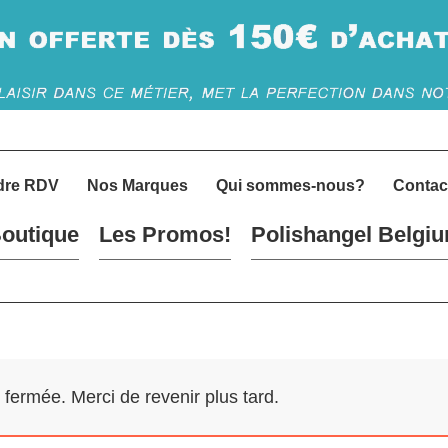
dre RDV
Nos Marques
Qui sommes-nous?
Contac
outique
Les Promos!
Polishangel Belgi
ermée. Merci de revenir plus tard.