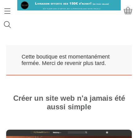
Accueil
Cette boutique est momentanément
Prendre RDV
fermée. Merci de revenir plus tard.
Nos Marques
Qui sommes-nous?
Créer un site web n'a jamais été
aussi simple
Contact
Mon compte
E-Boutique