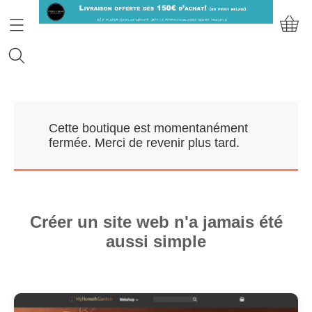
Accueil
Cette boutique est momentanément
Prendre RDV
fermée. Merci de revenir plus tard.
Nos Marques
Qui sommes-nous?
Créer un site web n'a jamais été
aussi simple
Contact
Mon compte
E-Boutique