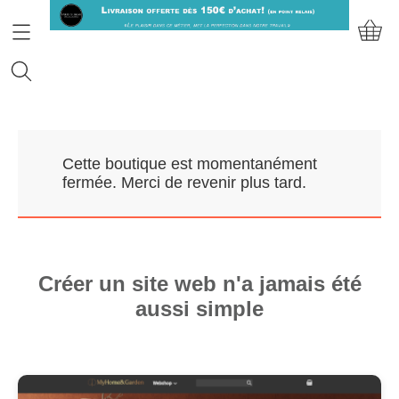
Accueil
Cette boutique est momentanément
Prendre RDV
fermée. Merci de revenir plus tard.
Nos Marques
Qui sommes-nous?
Créer un site web n'a jamais été
aussi simple
Contact
Mon compte
E-Boutique