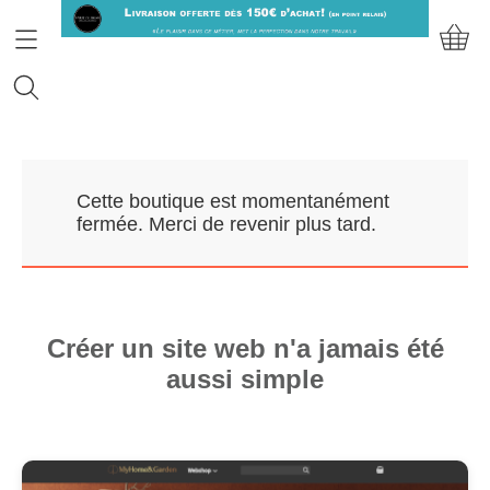
Accueil
Cette boutique est momentanément
Prendre RDV
fermée. Merci de revenir plus tard.
Nos Marques
Qui sommes-nous?
Créer un site web n'a jamais été
aussi simple
Contact
Mon compte
E-Boutique