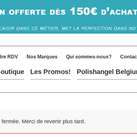
dre RDV
Nos Marques
Qui sommes-nous?
Contac
outique
Les Promos!
Polishangel Belgi
ermée. Merci de revenir plus tard.