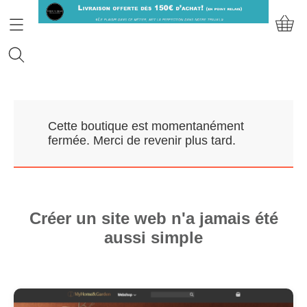
Accueil
Cette boutique est momentanément
Prendre RDV
fermée. Merci de revenir plus tard.
Nos Marques
Qui sommes-nous?
Créer un site web n'a jamais été
aussi simple
Contact
Mon compte
E-Boutique