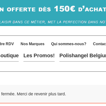
dre RDV
Nos Marques
Qui sommes-nous?
Contac
outique
Les Promos!
Polishangel Belgi
ermée. Merci de revenir plus tard.