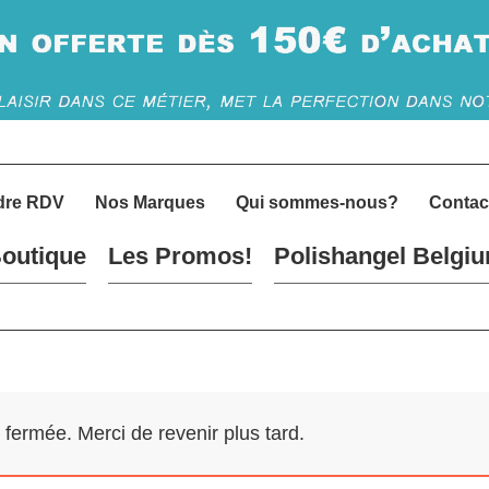
dre RDV
Nos Marques
Qui sommes-nous?
Contac
outique
Les Promos!
Polishangel Belgi
ermée. Merci de revenir plus tard.