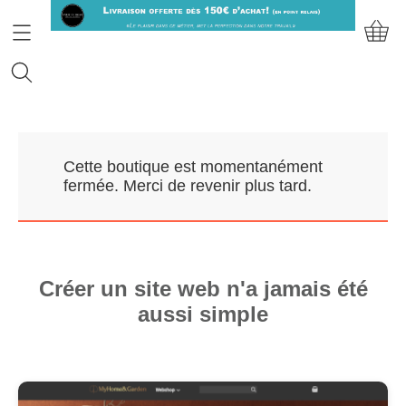
Accueil
Cette boutique est momentanément
Prendre RDV
fermée. Merci de revenir plus tard.
Nos Marques
Qui sommes-nous?
Créer un site web n'a jamais été
aussi simple
Contact
Mon compte
E-Boutique