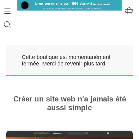
Accueil
Cette boutique est momentanément
Prendre RDV
fermée. Merci de revenir plus tard.
Nos Marques
Qui sommes-nous?
Créer un site web n'a jamais été
aussi simple
Contact
Mon compte
E-Boutique