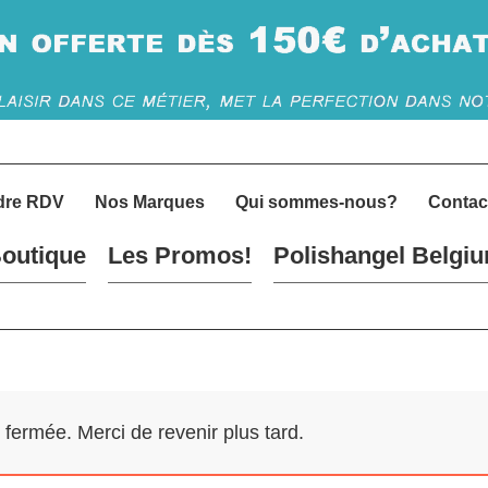
dre RDV
Nos Marques
Qui sommes-nous?
Contac
outique
Les Promos!
Polishangel Belgi
ermée. Merci de revenir plus tard.