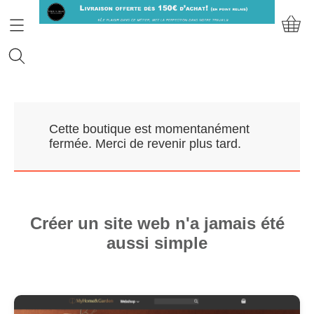
Accueil
Cette boutique est momentanément
Prendre RDV
fermée. Merci de revenir plus tard.
Nos Marques
Qui sommes-nous?
Créer un site web n'a jamais été
aussi simple
Contact
Mon compte
E-Boutique