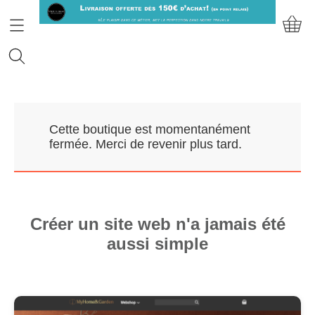
Accueil
Cette boutique est momentanément
Prendre RDV
fermée. Merci de revenir plus tard.
Nos Marques
Qui sommes-nous?
Créer un site web n'a jamais été
aussi simple
Contact
Mon compte
E-Boutique