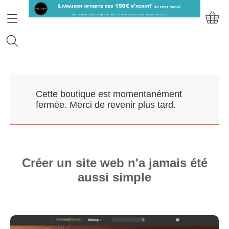
Accueil
Cette boutique est momentanément
Prendre RDV
fermée. Merci de revenir plus tard.
Nos Marques
Qui sommes-nous?
Créer un site web n'a jamais été
aussi simple
Contact
Mon compte
E-Boutique