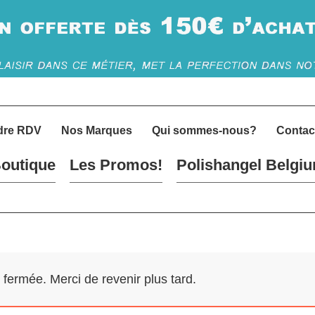
dre RDV
Nos Marques
Qui sommes-nous?
Contac
outique
Les Promos!
Polishangel Belgi
ermée. Merci de revenir plus tard.