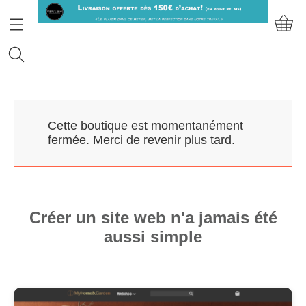
Accueil
Cette boutique est momentanément
Prendre RDV
fermée. Merci de revenir plus tard.
Nos Marques
Qui sommes-nous?
Créer un site web n'a jamais été
aussi simple
Contact
Mon compte
E-Boutique