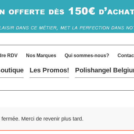
dre RDV
Nos Marques
Qui sommes-nous?
Contac
outique
Les Promos!
Polishangel Belgi
ermée. Merci de revenir plus tard.