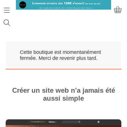
Accueil
Cette boutique est momentanément
Prendre RDV
fermée. Merci de revenir plus tard.
Nos Marques
Qui sommes-nous?
Créer un site web n'a jamais été
aussi simple
Contact
Mon compte
E-Boutique