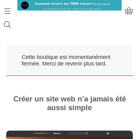
Accueil
Cette boutique est momentanément
Prendre RDV
fermée. Merci de revenir plus tard.
Nos Marques
Qui sommes-nous?
Créer un site web n'a jamais été
aussi simple
Contact
Mon compte
E-Boutique