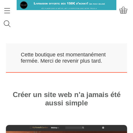
Accueil
Cette boutique est momentanément
Prendre RDV
fermée. Merci de revenir plus tard.
Nos Marques
Qui sommes-nous?
Créer un site web n'a jamais été
aussi simple
Contact
Mon compte
E-Boutique