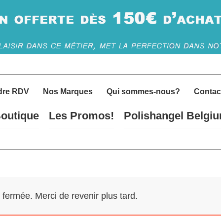
dre RDV
Nos Marques
Qui sommes-nous?
Contac
outique
Les Promos!
Polishangel Belgi
ermée. Merci de revenir plus tard.