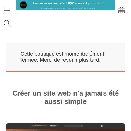
Accueil
Cette boutique est momentanément
Prendre RDV
fermée. Merci de revenir plus tard.
Nos Marques
Qui sommes-nous?
Créer un site web n'a jamais été
aussi simple
Contact
Mon compte
E-Boutique