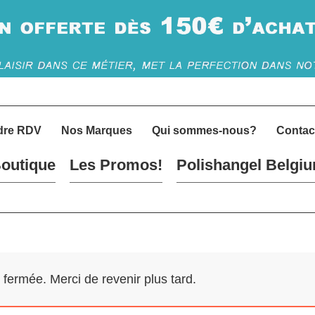
dre RDV
Nos Marques
Qui sommes-nous?
Contac
outique
Les Promos!
Polishangel Belgi
ermée. Merci de revenir plus tard.