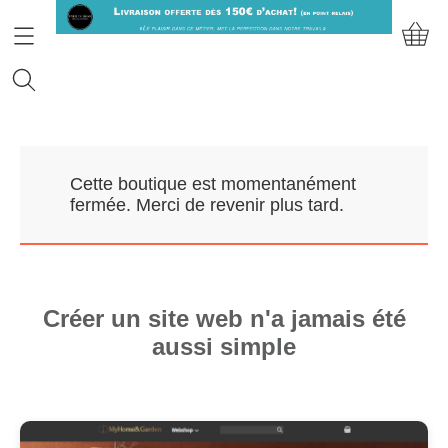
Accueil
Cette boutique est momentanément
Prendre RDV
fermée. Merci de revenir plus tard.
Nos Marques
Qui sommes-nous?
Créer un site web n'a jamais été
aussi simple
Contact
Mon compte
E-Boutique