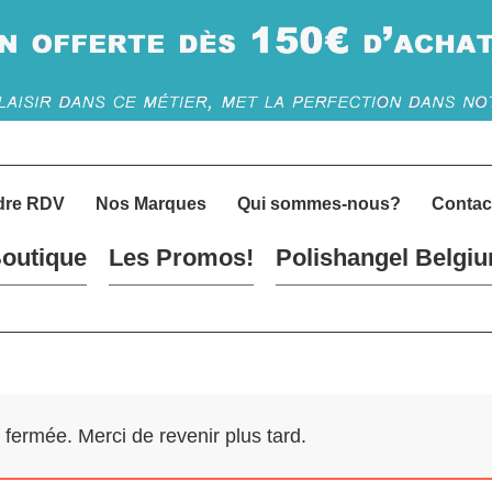
dre RDV
Nos Marques
Qui sommes-nous?
Contac
outique
Les Promos!
Polishangel Belgi
ermée. Merci de revenir plus tard.