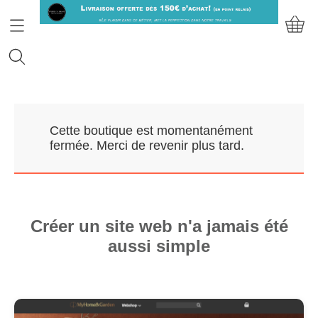
Accueil
Cette boutique est momentanément
Prendre RDV
fermée. Merci de revenir plus tard.
Nos Marques
Qui sommes-nous?
Créer un site web n'a jamais été
aussi simple
Contact
Mon compte
E-Boutique