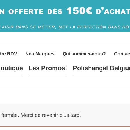
dre RDV
Nos Marques
Qui sommes-nous?
Contac
outique
Les Promos!
Polishangel Belgi
ermée. Merci de revenir plus tard.