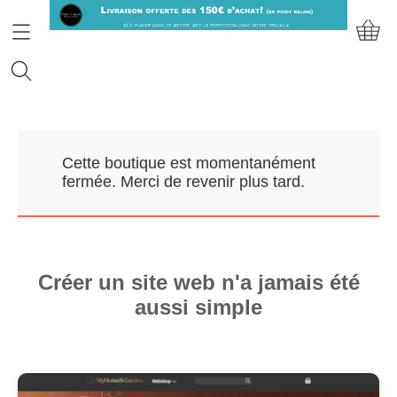
Accueil
Cette boutique est momentanément
Prendre RDV
fermée. Merci de revenir plus tard.
Nos Marques
Qui sommes-nous?
Créer un site web n'a jamais été
aussi simple
Contact
Mon compte
E-Boutique