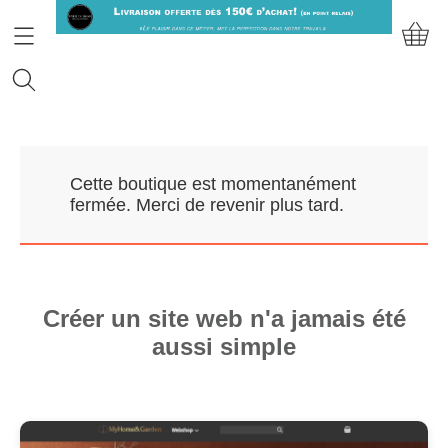
Accueil
Cette boutique est momentanément
Prendre RDV
fermée. Merci de revenir plus tard.
Nos Marques
Qui sommes-nous?
Créer un site web n'a jamais été
aussi simple
Contact
Mon compte
E-Boutique