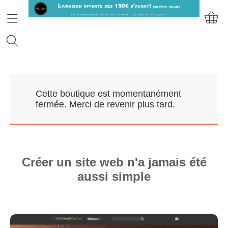
Accueil
Cette boutique est momentanément
Prendre RDV
fermée. Merci de revenir plus tard.
Nos Marques
Qui sommes-nous?
Créer un site web n'a jamais été
aussi simple
Contact
Mon compte
E-Boutique