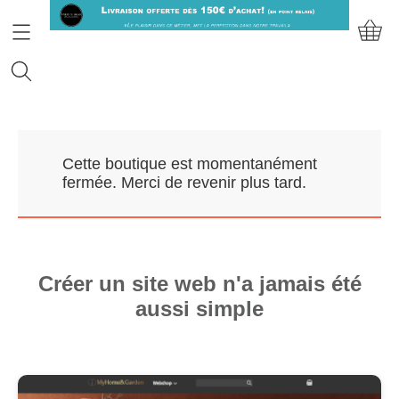
Accueil
Cette boutique est momentanément
Prendre RDV
fermée. Merci de revenir plus tard.
Nos Marques
Qui sommes-nous?
Créer un site web n'a jamais été
aussi simple
Contact
Mon compte
E-Boutique