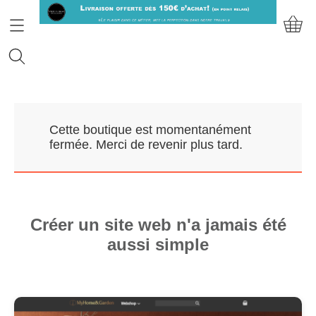
Accueil
Cette boutique est momentanément
Prendre RDV
fermée. Merci de revenir plus tard.
Nos Marques
Qui sommes-nous?
Créer un site web n'a jamais été
aussi simple
Contact
Mon compte
E-Boutique