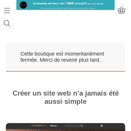
Accueil
Cette boutique est momentanément
Prendre RDV
fermée. Merci de revenir plus tard.
Nos Marques
Qui sommes-nous?
Créer un site web n'a jamais été
aussi simple
Contact
Mon compte
E-Boutique