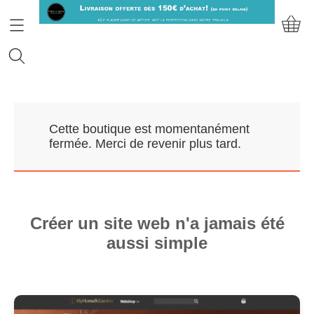
Accueil
Cette boutique est momentanément
Prendre RDV
fermée. Merci de revenir plus tard.
Nos Marques
Qui sommes-nous?
Créer un site web n'a jamais été
aussi simple
Contact
Mon compte
E-Boutique