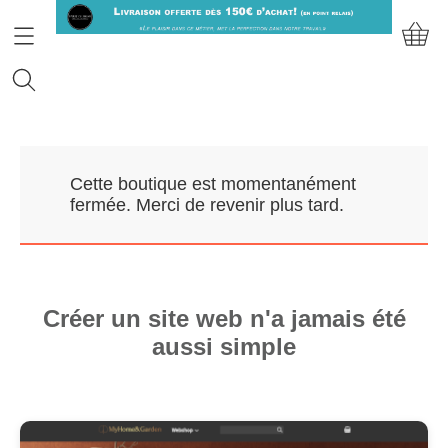
Accueil
Cette boutique est momentanément
Prendre RDV
fermée. Merci de revenir plus tard.
Nos Marques
Qui sommes-nous?
Créer un site web n'a jamais été
aussi simple
Contact
Mon compte
E-Boutique