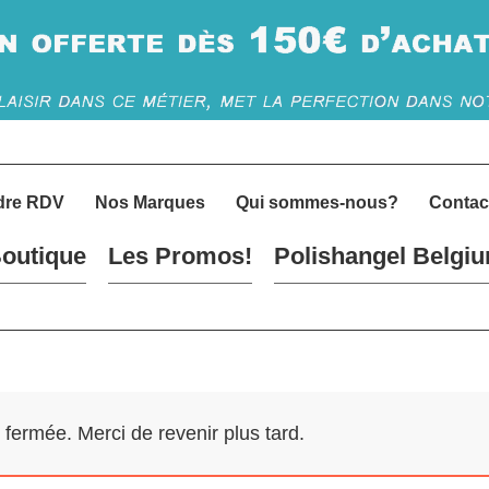
dre RDV
Nos Marques
Qui sommes-nous?
Contac
outique
Les Promos!
Polishangel Belgi
ermée. Merci de revenir plus tard.