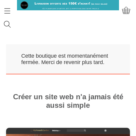
Accueil
Cette boutique est momentanément
Prendre RDV
fermée. Merci de revenir plus tard.
Nos Marques
Qui sommes-nous?
Créer un site web n'a jamais été
aussi simple
Contact
Mon compte
E-Boutique