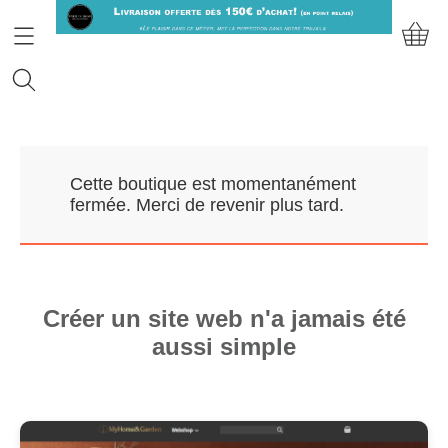
Accueil
Cette boutique est momentanément
Prendre RDV
fermée. Merci de revenir plus tard.
Nos Marques
Qui sommes-nous?
Créer un site web n'a jamais été
aussi simple
Contact
Mon compte
E-Boutique