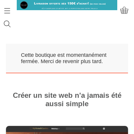
Accueil
Cette boutique est momentanément
Prendre RDV
fermée. Merci de revenir plus tard.
Nos Marques
Qui sommes-nous?
Créer un site web n'a jamais été
aussi simple
Contact
Mon compte
E-Boutique