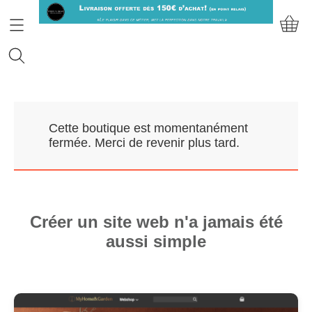
Accueil
Cette boutique est momentanément
Prendre RDV
fermée. Merci de revenir plus tard.
Nos Marques
Qui sommes-nous?
Créer un site web n'a jamais été
aussi simple
Contact
Mon compte
E-Boutique