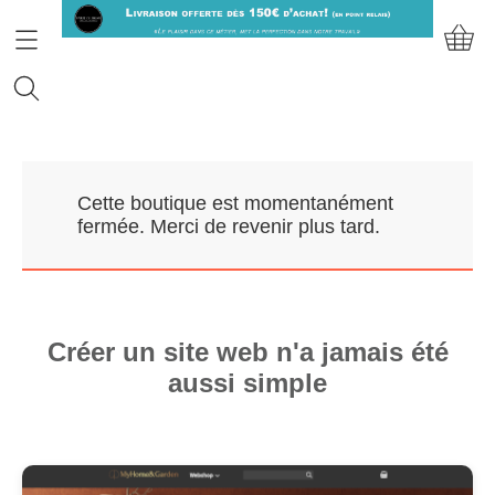
Accueil
Cette boutique est momentanément
Prendre RDV
fermée. Merci de revenir plus tard.
Nos Marques
Qui sommes-nous?
Créer un site web n'a jamais été
aussi simple
Contact
Mon compte
E-Boutique