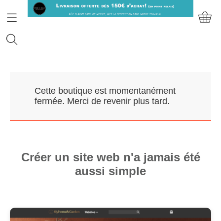
Accueil
Cette boutique est momentanément
Prendre RDV
fermée. Merci de revenir plus tard.
Nos Marques
Qui sommes-nous?
Créer un site web n'a jamais été
aussi simple
Contact
Mon compte
E-Boutique