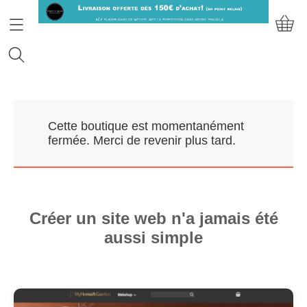
Accueil
Cette boutique est momentanément
Prendre RDV
fermée. Merci de revenir plus tard.
Nos Marques
Qui sommes-nous?
Créer un site web n'a jamais été
aussi simple
Contact
Mon compte
E-Boutique