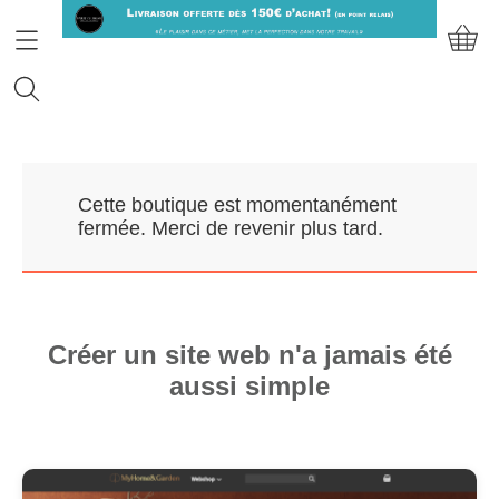
Accueil
Cette boutique est momentanément
Prendre RDV
fermée. Merci de revenir plus tard.
Nos Marques
Qui sommes-nous?
Créer un site web n'a jamais été
aussi simple
Contact
Mon compte
E-Boutique