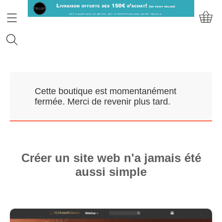
Accueil
Cette boutique est momentanément
Prendre RDV
fermée. Merci de revenir plus tard.
Nos Marques
Qui sommes-nous?
Créer un site web n'a jamais été
aussi simple
Contact
Mon compte
E-Boutique