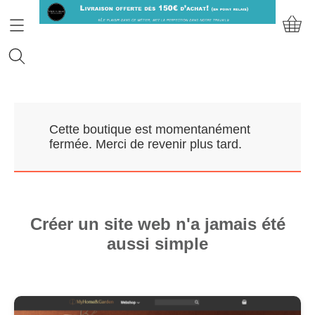
Accueil
Cette boutique est momentanément
Prendre RDV
fermée. Merci de revenir plus tard.
Nos Marques
Qui sommes-nous?
Créer un site web n'a jamais été
aussi simple
Contact
Mon compte
E-Boutique