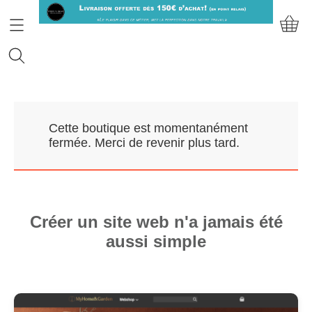
Accueil
Cette boutique est momentanément
Prendre RDV
fermée. Merci de revenir plus tard.
Nos Marques
Qui sommes-nous?
Créer un site web n'a jamais été
aussi simple
Contact
Mon compte
E-Boutique