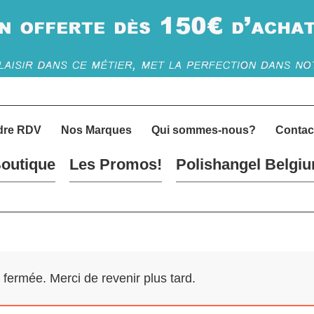
dre RDV
Nos Marques
Qui sommes-nous?
Contac
outique
Les Promos!
Polishangel Belgi
ermée. Merci de revenir plus tard.