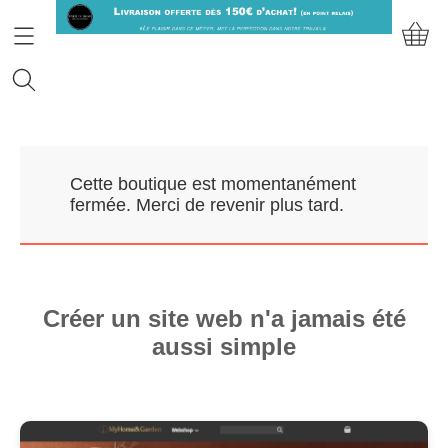
Accueil
Cette boutique est momentanément
Prendre RDV
fermée. Merci de revenir plus tard.
Nos Marques
Qui sommes-nous?
Créer un site web n'a jamais été
aussi simple
Contact
Mon compte
E-Boutique